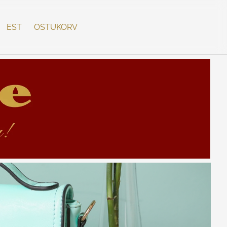
EST
OSTUKORV
lisati ostukorvi.
Vaata ostukorvi