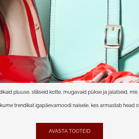
ikaid pluuse, stiilseid kotte, mugavaid pükse ja jalatseid, mis 
kume trendikat igapäevamoodi naisele, kes armastab head stii
AVASTA TOOTEID