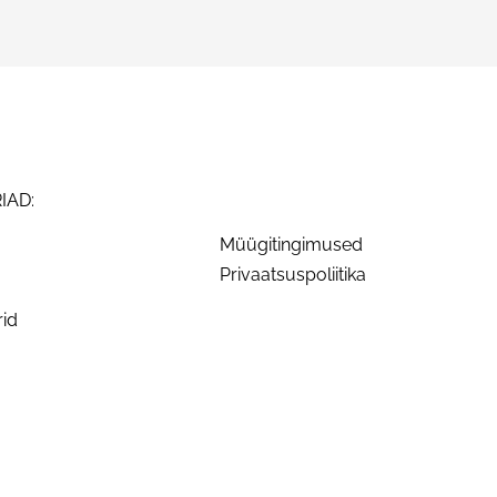
IAD:
Müügitingimused
Privaatsuspoliitika
id