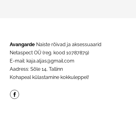
Avangarde
Naiste rõivad ja aksessuaarid
Netaspect OÜ (reg. kood 10787879)
E-mail: kaja.aljas@gmail.com
Aadress: Sõle 14, Tallinn
Kohapeal külastamine kokkuleppel!