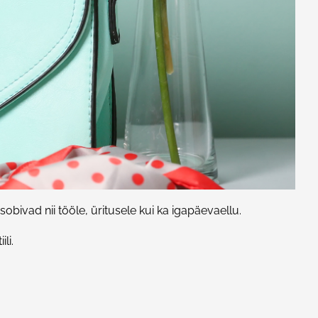
sobivad nii tööle, üritusele kui ka igapäevaellu.
li.