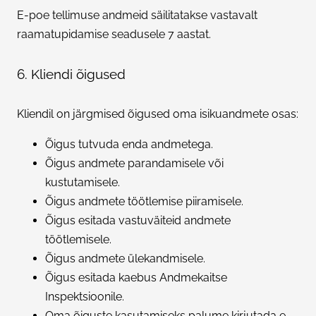
E-poe tellimuse andmeid säilitatakse vastavalt
raamatupidamise seadusele 7 aastat.
6. Kliendi õigused
Kliendil on järgmised õigused oma isikuandmete osas:
Õigus tutvuda enda andmetega.
Õigus andmete parandamisele või
kustutamisele.
Õigus andmete töötlemise piiramisele.
Õigus esitada vastuväiteid andmete
töötlemisele.
Õigus andmete ülekandmisele.
Õigus esitada kaebus Andmekaitse
Inspektsioonile.
Oma õiguste kasutamiseks palume kirjutada e-