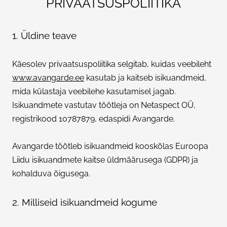
PRIVAATSUSPOLIITIKA
KONTAKT
1. Üldine teave
EST
Käesolev privaatsuspoliitika selgitab, kuidas veebileht
www.avangarde.ee
kasutab ja kaitseb isikuandmeid,
mida külastaja veebilehe kasutamisel jagab.
Isikuandmete vastutav töötleja on Netaspect OÜ,
registrikood 10787879, edaspidi Avangarde.
Avangarde töötleb isikuandmeid kooskõlas Euroopa
Liidu isikuandmete kaitse üldmäärusega (GDPR) ja
kohalduva õigusega.
2. Milliseid isikuandmeid kogume