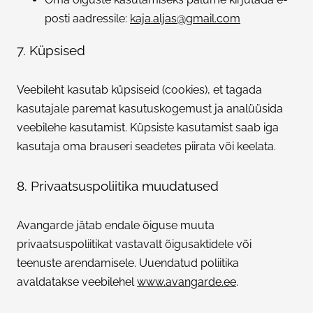
posti aadressile:
kaja.aljas@gmail.com
7. Küpsised
Veebileht kasutab küpsiseid (cookies), et tagada
kasutajale paremat kasutuskogemust ja analüüsida
veebilehe kasutamist. Küpsiste kasutamist saab iga
kasutaja oma brauseri seadetes piirata või keelata.
8. Privaatsuspoliitika muudatused
Avangarde jätab endale õiguse muuta
privaatsuspoliitikat vastavalt õigusaktidele või
teenuste arendamisele. Uuendatud poliitika
avaldatakse veebilehel
www.avangarde.ee
.