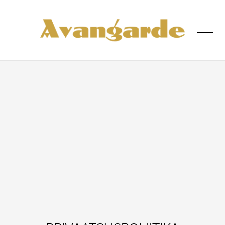
lisati ostukorvi.
Vaata ostukorvi
ESILEHT
POOD
MEIST