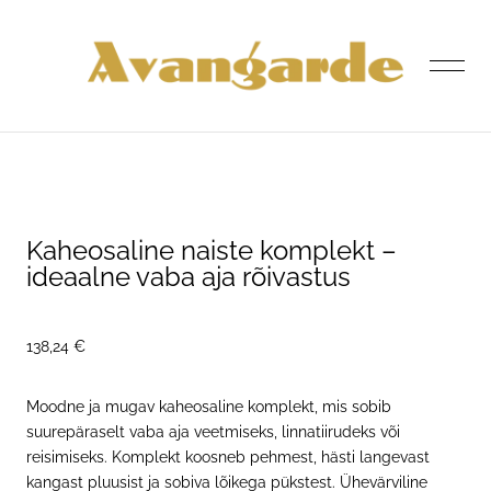
lisati ostukorvi.
Vaata ostukorvi
Kaheosaline naiste komplekt –
ideaalne vaba aja rõivastus
ESILEHT
138,24 €
POOD
Moodne ja mugav kaheosaline komplekt, mis sobib
suurepäraselt vaba aja veetmiseks, linnatiirudeks või
MEIST
reisimiseks. Komplekt koosneb pehmest, hästi langevast
kangast pluusist ja sobiva lõikega pükstest. Ühevärviline