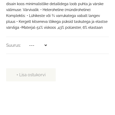
disain koos minimalistlike detailidega loob puhta ja värske
KONTAKT
välimuse. Värvivalik: • Heleroheline (mündiroheline)
Komplektis: • Lühikeste või ¾ varrukatega vabalt langev
pluus • Kergelt kitseneva lõikega püksid taskutega ja elastse
värvliga •Materjal-51% viskoos ,43% polüester, 6% elastaan
EST
Suurus
Lisa ostukorvi